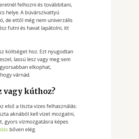
eretnél felhozni és továbbítani,
s helye. A búvárszivattyú
zó, de ettől még nem univerzális
 futni és havat lapátolni, itt
usz költséget hoz. Ezt nyugodtan
eszel, lassú lesz vagy meg sem
, gyorsabban elkophat,
hogy várnád.
z vagy kúthoz?
 első a tiszta vizes felhasználás:
zta aknából kell vizet mozgatni,
t, gyors vízmozgatásra képes
ldás
bőven elég.