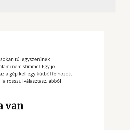
t sokan túl egyszerűnek
alami nem stimmel. Egy jó
z a gép kell egy kútból felhozott
 Ha rosszul választasz, abból
a van