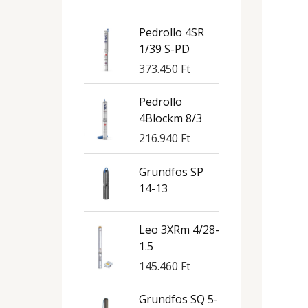
Pedrollo 4SR
1/39 S-PD
373.450
Ft
Pedrollo
4Blockm 8/3
216.940
Ft
Grundfos SP
14-13
Leo 3XRm 4/28-
1.5
145.460
Ft
Grundfos SQ 5-