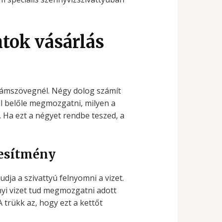
tok vásárlás
klámszövegnél. Négy dolog számít
ll belőle megmozgatni, milyen a
. Ha ezt a négyet rendbe teszed, a
jesítmény
ja a szivattyú felnyomni a vizet.
nnyi vizet tud megmozgatni adott
A trükk az, hogy ezt a kettőt