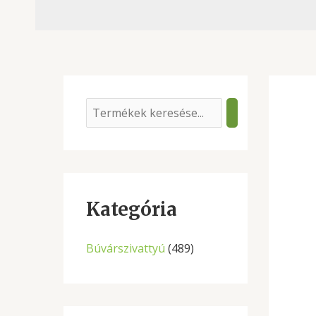
S
e
a
r
c
Kategória
h
Búvárszivattyú
(489)