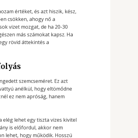
zam értéket, és azt hiszik, kész,
ően csökken, ahogy nő a
ok vizet mozgat, de ha 20-30
 egészen más számokat kapsz. Ha
egy rövid áttekintés a
folyás
ngedett szemcseméret. Ez azt
ivattyú anélkül, hogy eltömődne
íznél ez nem apróság, hanem
lég lehet egy tiszta vizes kivitel
ány is előfordul, akkor nem
von lehet, hogy működik. Hosszú