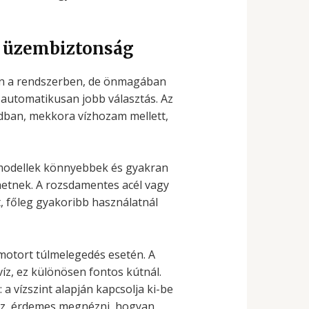
s üzembiztonság
van a rendszerben, de önmagában
automatikusan jobb választás. Az
todban, mekkora vízhozam mellett,
 modellek könnyebbek és gyakran
hetnek. A rozsdamentes acél vagy
t, főleg gyakoribb használatnál
motort túlmelegedés esetén. A
víz, ez különösen fontos kútnál.
a vízszint alapján kapcsolja ki-be
sz, érdemes megnézni, hogyan