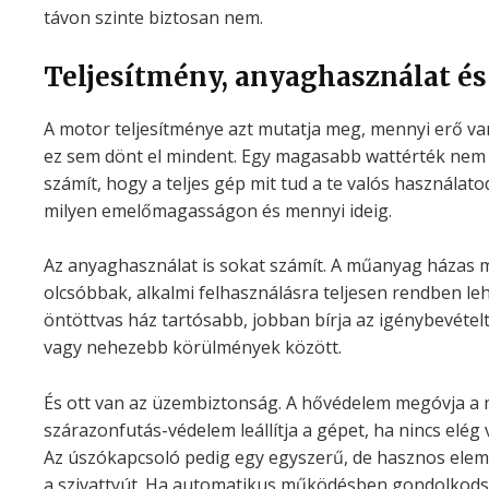
távon szinte biztosan nem.
Teljesítmény, anyaghasználat é
A motor teljesítménye azt mutatja meg, mennyi erő 
ez sem dönt el mindent. Egy magasabb wattérték nem 
számít, hogy a teljes gép mit tud a te valós használa
milyen emelőmagasságon és mennyi ideig.
Az anyaghasználat is sokat számít. A műanyag házas
olcsóbbak, alkalmi felhasználásra teljesen rendben le
öntöttvas ház tartósabb, jobban bírja az igénybevétel
vagy nehezebb körülmények között.
És ott van az üzembiztonság. A hővédelem megóvja a 
szárazonfutás-védelem leállítja a gépet, ha nincs elég 
Az úszókapcsoló pedig egy egyszerű, de hasznos elem: 
a szivattyút. Ha automatikus működésben gondolkod