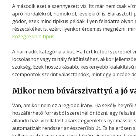
A második eset a szennyezett víz. Itt már nem csak víz
apró hordalékról, homokról, levelekről is. Elárasztott p
gödör, ezek mind tipikus példák. Ilyen feladatra olyan gé
részecskéket is, ezért ilyenkor érdemes megnézni, mi
közegre való típus
.
A harmadik kategória a kút. Ha fúrt kútból szeretnél vi
locsoláshoz vagy tartály feltöltéséhez, akkor jellemző
szükség. Ezek hosszúkásabb, keskenyebb kialakítású 
szempontok szerint választandók, mint egy pincébe d
Mikor nem búvárszivattyú a jó v
Van, amikor nem ez a legjobb irány. Ha sekély helyről 
hozzáférhető forrásból szeretnél öntözni, egy felszíni
állandó házi vízellátást akarsz egyenletes nyomással,
automatizált rendszer az ésszerűbb út. És ha erősen 
kell mozgatni, már nem sima búvárszivattyúban, hanem