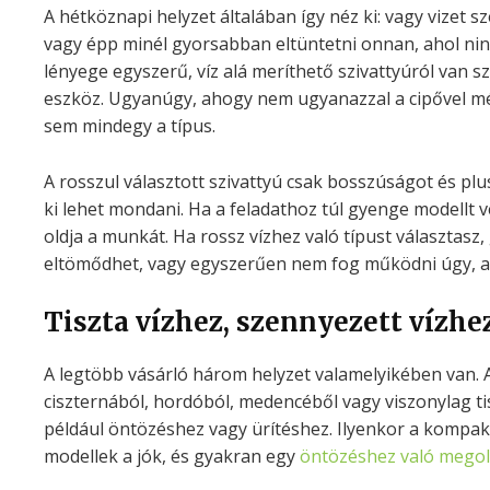
A hétköznapi helyzet általában így néz ki: vagy vizet sz
vagy épp minél gyorsabban eltüntetni onnan, ahol ninc
lényege egyszerű, víz alá meríthető szivattyúról van s
eszköz. Ugyanúgy, ahogy nem ugyanazzal a cipővel mész
sem mindegy a típus.
A rosszul választott szivattyú csak bosszúságot és pl
ki lehet mondani. Ha a feladathoz túl gyenge modellt v
oldja a munkát. Ha rossz vízhez való típust választasz
eltömődhet, vagy egyszerűen nem fog működni úgy, a
Tiszta vízhez, szennyezett vízhe
A legtöbb vásárló három helyzet valamelyikében van. Az
ciszternából, hordóból, medencéből vagy viszonylag tis
például öntözéshez vagy ürítéshez. Ilyenkor a kompak
modellek a jók, és gyakran egy
öntözéshez való mego