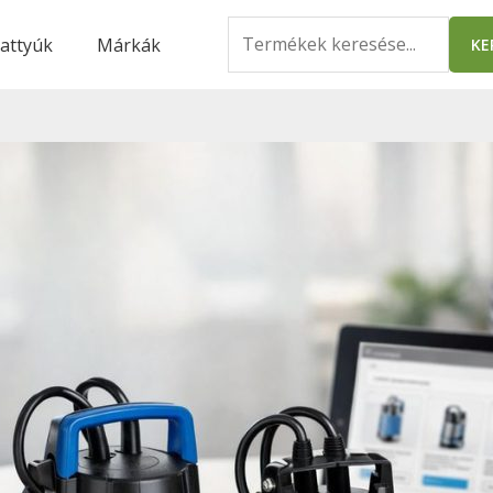
Search
attyúk
Márkák
KE
for: