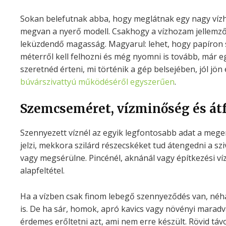
Sokan belefutnak abba, hogy meglátnak egy nagy vízho
megvan a nyerő modell. Csakhogy a vízhozam jellemz
leküzdendő magasság. Magyarul: lehet, hogy papíron s
méterről kell felhozni és még nyomni is tovább, már
szeretnéd érteni, mi történik a gép belsejében, jól jön 
búvárszivattyú működéséről egyszerűen
.
Szemcseméret, vízminőség és át
Szennyezett víznél az egyik legfontosabb adat a mege
jelzi, mekkora szilárd részecskéket tud átengedni a sz
vagy megsérülne. Pincénél, aknánál vagy építkezési v
alapfeltétel.
Ha a vízben csak finom lebegő szennyeződés van, néha e
is. De ha sár, homok, apró kavics vagy növényi maradv
érdemes erőltetni azt, ami nem erre készült. Rövid tá