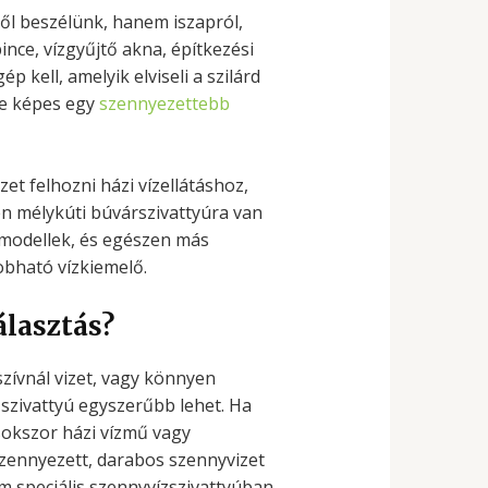
ről beszélünk, hanem iszapról,
ince, vízgyűjtő akna, építkezési
p kell, amelyik elviseli a szilárd
re képes egy
szennyezettebb
zet felhozni házi vízellátáshoz,
en mélykúti búvárszivattyúra van
modellek, és egészen más
obható vízkiemelő.
álasztás?
szívnál vizet, vagy könnyen
 szivattyú egyszerűbb lehet. Ha
 sokszor házi vízmű vagy
szennyezett, darabos szennyvizet
 speciális szennyvízszivattyúban