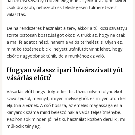
háztartási szivattyú bőven elég lehet. Ilyenkor az ipari kivitel
csak drágább, nehezebb és feleslegesen túlméretezett
választás.
De ha rendszeres használat a terv, akkor a túl kicsi szivattyú
szinte biztosan bosszúságot okoz. A trükk az, hogy ne csak
a mai feladatot nézd, hanem a valós terhelést is. Olyan ez,
mint költözéshez bicikli helyett utánfutót vinni: lehet, hogy
elsőre nagyobbnak tűnik, de a munkához az való.
Hogyan válassz ipari búvárszivattyút
vásárlás előtt?
Vásárlás előtt négy dolgot kell tisztázni: milyen folyadékot
szivattyúzol, mennyit, milyen mélységből, és milyen úton kell
eljutnia a víznek. A cső hossza, az emelés magassága és a
kanyarok száma mind beleszólnak a valós teljesítménybe.
Papíron sok minden jól néz ki, használat közben derül ki, mi
működik tényleg.