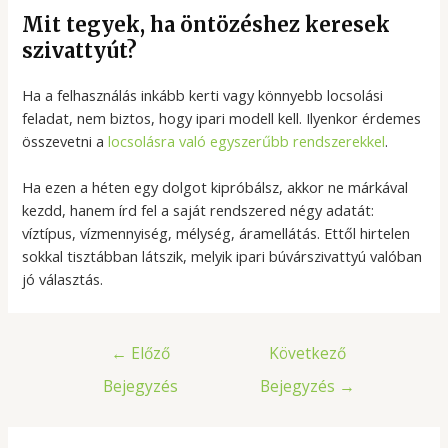
Mit tegyek, ha öntözéshez keresek
szivattyút?
Ha a felhasználás inkább kerti vagy könnyebb locsolási
feladat, nem biztos, hogy ipari modell kell. Ilyenkor érdemes
összevetni a
locsolásra való egyszerűbb rendszerekkel
.
Ha ezen a héten egy dolgot kipróbálsz, akkor ne márkával
kezdd, hanem írd fel a saját rendszered négy adatát:
víztípus, vízmennyiség, mélység, áramellátás. Ettől hirtelen
sokkal tisztábban látszik, melyik ipari búvárszivattyú valóban
jó választás.
Bejegyzés
←
Előző
Következő
navigáció
Bejegyzés
Bejegyzés
→