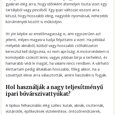
gyakran elég arra, hogy időnként átemeljen tiszta vizet egy
tartályból vagy pincéből. Egy ipari változat viszont arra
készül, hogy hosszabb ideig, nagyobb nyomással, nehezebb
körülmények között is működjön.
Itt jön képbe az emelőmagasság is, ami egyszerűen azt
jelenti, milyen magasra tudja feljuttatni a vizet. Ha például
mélyebb aknából, kútból vagy hosszabb csőhálózaton
keresztül kell dolgoznia, ez nem apróság. A motorvédelem is
komolyabb szokott lenni, vagyis jobban bírja a terhelést, és
hamarabb védi le magát, ha valami nincs rendben. A várható
élettartam pedig általában hosszabb, főleg akkor, ha a
szivattyút eleve arra választották, amire használni is fogják.
Hol használják a nagy teljesítményű
ipari búvárszivattyúkat?
A tipikus felhasználás elég széles: kutak, aknák, ciszternák,
víztárolók, építkezések víztelenítése, öntözőrendszerek,