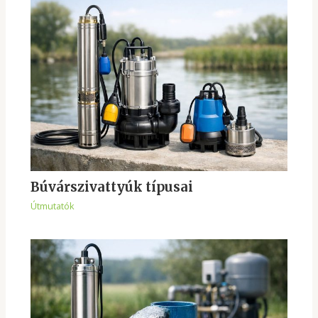
Búvárszivattyúk típusai
Útmutatók