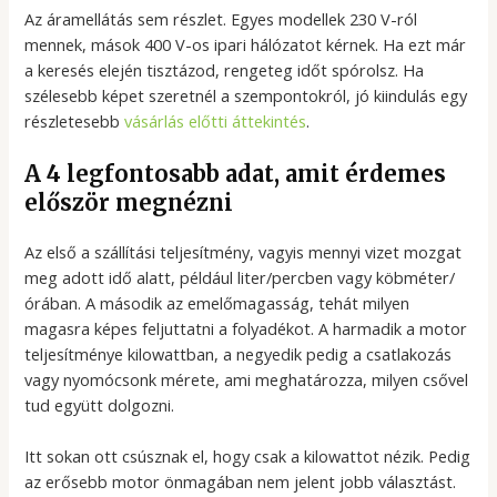
Az áramellátás sem részlet. Egyes modellek 230 V-ról
mennek, mások 400 V-os ipari hálózatot kérnek. Ha ezt már
a keresés elején tisztázod, rengeteg időt spórolsz. Ha
szélesebb képet szeretnél a szempontokról, jó kiindulás egy
részletesebb
vásárlás előtti áttekintés
.
A 4 legfontosabb adat, amit érdemes
először megnézni
Az első a szállítási teljesítmény, vagyis mennyi vizet mozgat
meg adott idő alatt, például liter/percben vagy köbméter/
órában. A második az emelőmagasság, tehát milyen
magasra képes feljuttatni a folyadékot. A harmadik a motor
teljesítménye kilowattban, a negyedik pedig a csatlakozás
vagy nyomócsonk mérete, ami meghatározza, milyen csővel
tud együtt dolgozni.
Itt sokan ott csúsznak el, hogy csak a kilowattot nézik. Pedig
az erősebb motor önmagában nem jelent jobb választást.