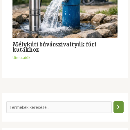
Mélykúti búvárszivattyúk fúrt
kutakhoz
Útmutatók
S
e
a