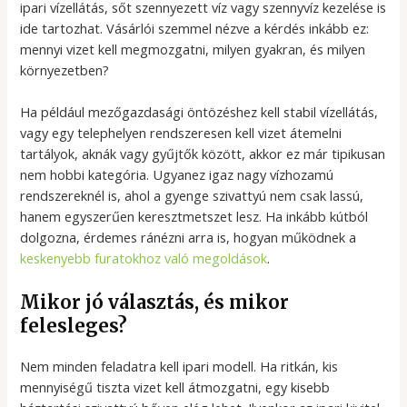
ipari vízellátás, sőt szennyezett víz vagy szennyvíz kezelése is
ide tartozhat. Vásárlói szemmel nézve a kérdés inkább ez:
mennyi vizet kell megmozgatni, milyen gyakran, és milyen
környezetben?
Ha például mezőgazdasági öntözéshez kell stabil vízellátás,
vagy egy telephelyen rendszeresen kell vizet átemelni
tartályok, aknák vagy gyűjtők között, akkor ez már tipikusan
nem hobbi kategória. Ugyanez igaz nagy vízhozamú
rendszereknél is, ahol a gyenge szivattyú nem csak lassú,
hanem egyszerűen keresztmetszet lesz. Ha inkább kútból
dolgozna, érdemes ránézni arra is, hogyan működnek a
keskenyebb furatokhoz való megoldások
.
Mikor jó választás, és mikor
felesleges?
Nem minden feladatra kell ipari modell. Ha ritkán, kis
mennyiségű tiszta vizet kell átmozgatni, egy kisebb