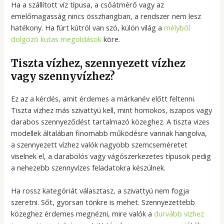
Ha a szállított víz típusa, a csőátmérő vagy az
emelőmagasság nincs összhangban, a rendszer nem lesz
hatékony. Ha fúrt kútról van szó, külön világ a
mélyből
dolgozó kutas megoldások
köre.
Tiszta vízhez, szennyezett vízhez
vagy szennyvízhez?
Ez az a kérdés, amit érdemes a márkanév előtt feltenni.
Tiszta vízhez más szivattyú kell, mint homokos, iszapos vagy
darabos szennyeződést tartalmazó közeghez. A tiszta vizes
modellek általában finomabb működésre vannak hangolva,
a szennyezett vízhez valók nagyobb szemcseméretet
viselnek el, a darabolós vagy vágószerkezetes típusok pedig
a nehezebb szennyvízes feladatokra készülnek.
Ha rossz kategóriát választasz, a szivattyú nem fogja
szeretni. Sőt, gyorsan tönkre is mehet. Szennyezettebb
közeghez érdemes megnézni, mire valók a
durvább vízhez