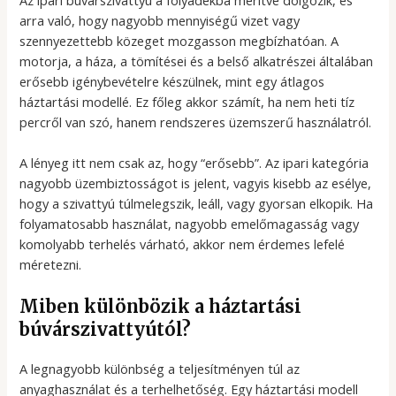
arra való, hogy nagyobb mennyiségű vizet vagy
szennyezettebb közeget mozgasson megbízhatóan. A
motorja, a háza, a tömítései és a belső alkatrészei általában
erősebb igénybevételre készülnek, mint egy átlagos
háztartási modellé. Ez főleg akkor számít, ha nem heti tíz
percről van szó, hanem rendszeres üzemszerű használatról.
A lényeg itt nem csak az, hogy “erősebb”. Az ipari kategória
nagyobb üzembiztosságot is jelent, vagyis kisebb az esélye,
hogy a szivattyú túlmelegszik, leáll, vagy gyorsan elkopik. Ha
folyamatosabb használat, nagyobb emelőmagasság vagy
komolyabb terhelés várható, akkor nem érdemes lefelé
méretezni.
Miben különbözik a háztartási
búvárszivattyútól?
A legnagyobb különbség a teljesítményen túl az
anyaghasználat és a terhelhetőség. Egy háztartási modell