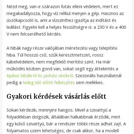
Nézd meg, van-e szárazon futás elleni védelem, mert ez
megakadályozza, hogy víz nélkül menjen a gép. Hasznos az
úszókapcsoló is, ami a vízszinthez igazítja az indítást és
leállást. Figyelni kell a helyes feszültségre is: a 230 V és a 400
V nem felcserélhető kérdés.
A hibák nagy része valójában méretezési vagy telepítési
hiba. Túl hosszú cső, szűk keresztmetszet, rossz
kábelvédelem, nem megfelelő merítési szint. Ha már
működés közben gond van, sokat segít egy áttekintés a
tipikus hibákról és javítási okokról
. Szezonális használatnál
pedig a
hideg idő előtti felkészítés
sem mellékes.
Gyakori kérdések vásárlás előtt
Sokan kérdezik, mennyire hangos. Mivel a szivattyú a
folyadékban dolgozik, általában halkabbnak érződik, mint
egy külső szivattyú, bár a rendszer többi része adhat zajt. A
folyamatos üzem lehetséges, de csak akkor, ha a modell