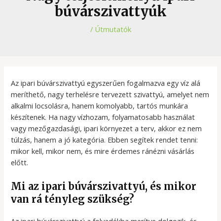
búvárszivattyúk
/
Útmutatók
Az ipari búvárszivattyú egyszerűen fogalmazva egy víz alá
meríthető, nagy terhelésre tervezett szivattyú, amelyet nem
alkalmi locsolásra, hanem komolyabb, tartós munkára
készítenek. Ha nagy vízhozam, folyamatosabb használat
vagy mezőgazdasági, ipari környezet a terv, akkor ez nem
túlzás, hanem a jó kategória. Ebben segítek rendet tenni:
mikor kell, mikor nem, és mire érdemes ránézni vásárlás
előtt.
Mi az ipari búvárszivattyú, és mikor
van rá tényleg szükség?
Az ipari búvárszivattyú a folyadékba merítve dolgozik, és