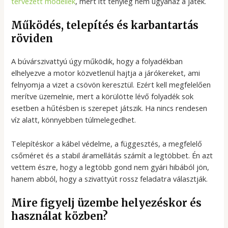
tervezett modellek
, mert itt tényleg nem ugyanaz a játék.
Működés, telepítés és karbantartás
röviden
A búvárszivattyú úgy működik, hogy a folyadékban
elhelyezve a motor közvetlenül hajtja a járókereket, ami
felnyomja a vizet a csövön keresztül. Ezért kell megfelelően
merítve üzemelnie, mert a körülötte lévő folyadék sok
esetben a hűtésben is szerepet játszik. Ha nincs rendesen
víz alatt, könnyebben túlmelegedhet.
Telepítéskor a kábel védelme, a függesztés, a megfelelő
csőméret és a stabil áramellátás számít a legtöbbet. Én azt
vettem észre, hogy a legtöbb gond nem gyári hibából jön,
hanem abból, hogy a szivattyút rossz feladatra választják.
Mire figyelj üzembe helyezéskor és
használat közben?