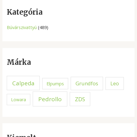
r
c
Kategória
h
Búvárszivattyú
(489)
Márka
Calpeda
Grundfos
Leo
Elpumps
Pedrollo
ZDS
Lowara