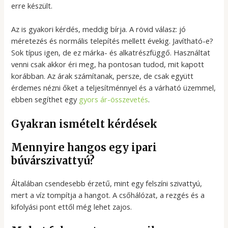
erre készült.
Az is gyakori kérdés, meddig bírja. A rövid válasz: jó
méretezés és normális telepítés mellett évekig. Javítható-e?
Sok típus igen, de ez márka- és alkatrészfüggő. Használtat
venni csak akkor éri meg, ha pontosan tudod, mit kapott
korábban. Az árak számítanak, persze, de csak együtt
érdemes nézni őket a teljesítménnyel és a várható üzemmel,
ebben segíthet egy
gyors ár-összevetés
.
Gyakran ismételt kérdések
Mennyire hangos egy ipari
búvárszivattyú?
Általában csendesebb érzetű, mint egy felszíni szivattyú,
mert a víz tompítja a hangot. A csőhálózat, a rezgés és a
kifolyási pont ettől még lehet zajos.