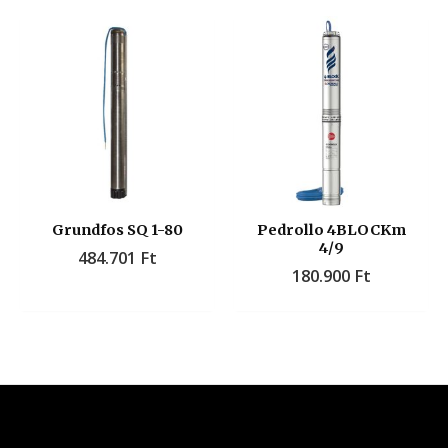
Grundfos SQ 1-80
Pedrollo 4BLOCKm
4/9
484.701
Ft
180.900
Ft