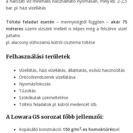
a hálózati víz minimális használható nyomásán, mely kb. 2-2,5
bar. pl. házi vízellátás
Töltési feladat esetén
– mennyiségtől függően –
akár 75
méteres
üzemi vízszint mellett is képes még a felszínre vizet
juttatni.
pl. alacsony vízhozamú kútról ciszterna töltése
Felhasználási területek
Vízellátás, házi vízellátás, állatitatás, esővíz hasznosítás
Öntözőrendszerek vízellátása
Nyomásfokozás
Tűzoltás
Szökőkutak üzemeltetése
Töltési feladatok pl. kútról medencét stb.
A Lowara GS sorozat főbb jellemzői:
3
Kopásálló konstrukció
150 g/m
-es homoktűrés
sel