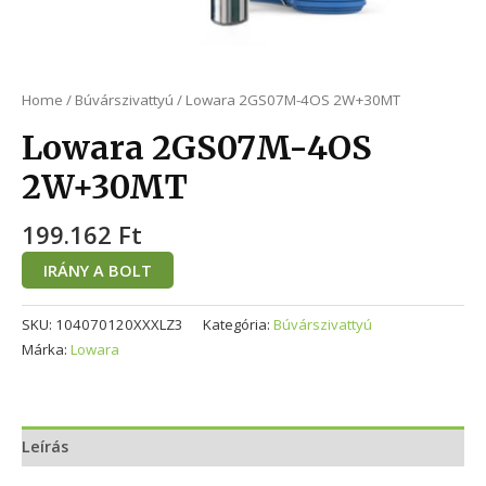
Home
/
Búvárszivattyú
/ Lowara 2GS07M-4OS 2W+30MT
Lowara 2GS07M-4OS
2W+30MT
199.162
Ft
IRÁNY A BOLT
SKU:
104070120XXXLZ3
Kategória:
Búvárszivattyú
Márka:
Lowara
Leírás