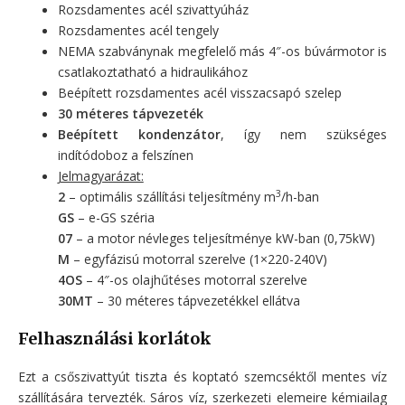
Rozsdamentes acél szivattyúház
Rozsdamentes acél tengely
NEMA szabványnak megfelelő más 4″-os búvármotor is
csatlakoztatható a hidraulikához
Beépített rozsdamentes acél visszacsapó szelep
30 méteres tápvezeték
Beépített kondenzátor
, így nem szükséges
indítódoboz a felszínen
Jelmagyarázat:
3
2
– optimális szállítási teljesítmény m
/h-ban
GS
– e-GS széria
07
– a motor névleges teljesítménye kW-ban (0,75kW)
M
– egyfázisú motorral szerelve (1×220-240V)
4OS
– 4″-os olajhűtéses motorral szerelve
30MT
– 30 méteres tápvezetékkel ellátva
Felhasználási korlátok
Ezt a csőszivattyút tiszta és koptató szemcséktől mentes víz
szállítására tervezték. Sáros víz, szerkezeti elemeire kémiailag