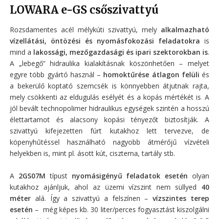
LOWARA e-GS csőszivattyú
Rozsdamentes acél mélykúti szivattyú, mely
alkalmazható
vízellátási, öntözési és nyomásfokozási feladatokra
is
mind a
lakossági, mezőgazdasági és ipari szektorokban is
.
A „lebegő” hidraulika kialakításnak köszönhetően – melyet
egyre több gyártó használ –
homoktűrése átlagon felüli
és
a bekerülő koptató szemcsék is könnyebben átjutnak rajta,
mely csökkenti az eldugulás esélyét és a kopás mértékét is
.
A
jól bevált technopolimer hidraulikus egységek szintén a hosszú
élettartamot és alacsony kopási tényezőt biztosítják. A
szivattyú kifejezetten fúrt kutakhoz lett tervezve, de
köpenyhűtéssel használható nagyobb átmérőjű vízvételi
helyekben is, mint pl. ásott kút, ciszterna, tartály stb.
A
2GS07M
típust
nyomásigényű feladatok esetén
olyan
kutakhoz ajánljuk, ahol az üzemi vízszint nem süllyed
40
méter
alá. Így a szivattyú a felszínen –
vízszintes terep
esetén
– még képes kb. 30 liter/perces fogyasztást kiszolgálni