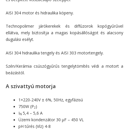
AISI 304 motor és hidraulika köpeny.
Technopolimer járókerekek és diffúzorok kopógyűrűvel
ellátva, mely biztosítja a magas kopásállóságot és alacsony
dugulási esélyt.
AISI 304 hidraulika tengely és AISI 303 motortengely.
Szén/Kerámia csúszógyűrűs tengelytömítés védi a motort a
beázástól.
A szivattyú motorja
1×220-240V
± 6%
, 50Hz, egyfázisú
750W (P
)
2
I
5,4 – 5,6 A
N
Üzemi kondenzátor 30
μF – 450 VL
pH tűrés (Víz) 4-8