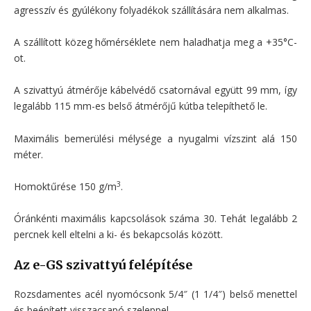
agresszív és gyúlékony folyadékok szállítására nem alkalmas.
A szállított közeg hőmérséklete nem haladhatja meg a +35°C-
ot.
A szivattyú átmérője kábelvédő csatornával együtt 99 mm, így
legalább 115 mm-es belső átmérőjű kútba telepíthető le.
Maximális bemerülési mélysége a nyugalmi vízszint alá 150
méter.
3
Homoktűrése 150 g/m
.
Óránkénti maximális kapcsolások száma 30. Tehát legalább 2
percnek kell eltelni a ki- és bekapcsolás között.
Az e-GS szivattyú felépítése
Rozsdamentes acél nyomócsonk 5/4″ (1 1/4″) belső menettel
és beépített visszacsapó szeleppel.