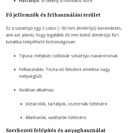
Hátránya:
Érzékeny a homokos vízre.
Fő jellemzők és felhasználási terület
Ez a szivattyú egy 2 colos (~50 mm átmérőjű) berendezés,
ami azt jelenti, hogy legalább 63 mm belső átmérőjű fúrt
kutakba telepíthető biztonságosan.
Típusa: mélykúti csőbúvár szivattyú csavarorsóval.
Felhasználás: Tiszta víz felszínre emelése nagy
mélységből.
Kiválóan alkalmas:
Víztárolók, tartályok, ciszternák töltésére.
Állatitatók, vaditatók töltésére.
Szerkezeti felépítés és anyaghasználat