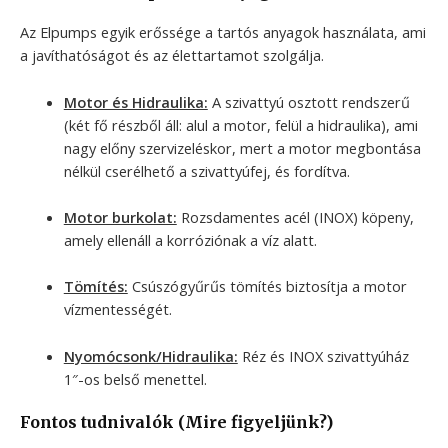
Az Elpumps egyik erőssége a tartós anyagok használata, ami
a javíthatóságot és az élettartamot szolgálja.
Motor és Hidraulika:
A szivattyú osztott rendszerű
(két fő részből áll: alul a motor, felül a hidraulika), ami
nagy előny szervizeléskor, mert a motor megbontása
nélkül cserélhető a szivattyúfej, és fordítva.
Motor burkolat:
Rozsdamentes acél (INOX) köpeny,
amely ellenáll a korróziónak a víz alatt.
Tömítés:
Csúszógyűrűs tömítés biztosítja a motor
vízmentességét.
Nyomócsonk/Hidraulika:
Réz és INOX szivattyúház
1″-os belső menettel.
Fontos tudnivalók (Mire figyeljünk?)