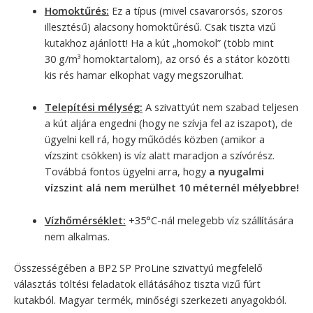
Homoktűrés:
Ez a típus (mivel csavarorsós, szoros
illesztésű) alacsony homoktűrésű. Csak tiszta vizű
kutakhoz ajánlott! Ha a kút „homokol” (több mint
30 g/m³ homoktartalom), az orsó és a státor közötti
kis rés hamar elkophat vagy megszorulhat.
Telepítési mélység:
A szivattyút nem szabad teljesen
a kút aljára engedni (hogy ne szívja fel az iszapot), de
ügyelni kell rá, hogy működés közben (amikor a
vízszint csökken) is víz alatt maradjon a szívórész.
Továbbá fontos ügyelni arra, hogy
a nyugalmi
vízszint alá nem merülhet 10 méternél mélyebbre!
Vízhőmérséklet:
+35°C-nál melegebb víz szállítására
nem alkalmas.
Összességében a BP2 SP ProLine szivattyú megfelelő
választás töltési feladatok ellátásához tiszta vizű fúrt
kutakból. Magyar termék, minőségi szerkezeti anyagokból.