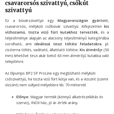
csavarorsós szivattyú, csőkút
szivattyú
Ez a búvárszivattyú egy
Magyarországon gyártott
,
csavarorsós, mélykúti csőbúvár szivattyú
.
Kifejezetten
kis
vízhozamú
,
tiszta vizű
fúrt kutakhoz tervezték
, és a
teljesítménye alapján az alacsony teljesítményű kategóriába
sorolható, ami
ideálissá teszi töltési feladatokra
. pl.
ciszterna töltés, vaditató, állatitató töltése.
Kis átmérő
je (50
mm) lehetővé teszi akár belső 63 mm átmérőjű kutakba való
telepítésre.
Az Elpumps BP2 SP ProLine egy megbízható mélykúti
csőszivattyú, ha tiszta vizű fúrt kútja van, és a vízszint (üzemi
vízszint) nem süllyed mélyebbre kb. 70 méternél.
Előnye:
Magyar termék (könnyű alkatrészellátás és
szerviz), INOX ház, jó ár-érték arány.