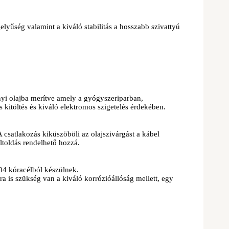
lyűség valamint a kiváló stabilitás a hosszabb szivattyú
ányi olajba merítve amely a gyógyszeriparban,
s kitöltés és kiváló elektromos szigetelés érdekében.
 csatlakozás kiküszöböli az olajszivárgást a kábel
toldás rendelhető hozzá.
304 kóracélból készülnek.
 is szükség van a kiváló korrózióállóság mellett, egy