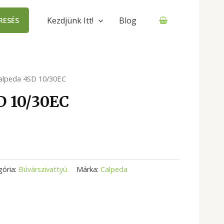
Kezdjünk Itt!
Blog
RESÉS
alpeda 4SD 10/30EC
D 10/30EC
gória:
Búvárszivattyú
Márka:
Calpeda