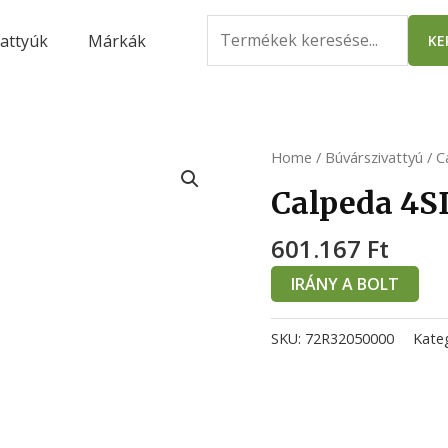
Search
attyúk
Márkák
KE
for:
Home
/
Búvárszivattyú
/ C
Calpeda 4S
601.167
Ft
IRÁNY A BOLT
SKU:
72R32050000
Kate