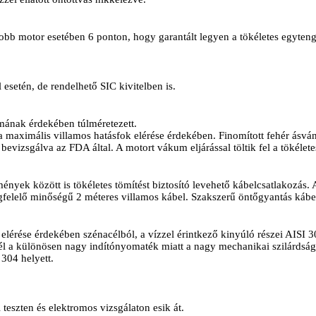
bb motor esetében 6 ponton, hogy garantált legyen a tökéletes egytenge
 esetén, de rendelhető SIC kivitelben is.
mának érdekében túlméretezett.
 a maximális villamos hatásfok elérése érdekében. Finomított fehér ásv
bevizsgálva az FDA által. A motort vákum eljárással töltik fel a tökélete
ek között is tökéletes tömítést biztosító levehető kábelcsatlakozás. A
elő minőségű 2 méteres villamos kábel. Szakszerű öntőgyantás kábel
 elérése érdekében szénacélból, a vízzel érintkező kinyúló részei AISI 
a különösen nagy indítónyomaték miatt a nagy mechanikai szilárdságra
 304 helyett.
eszten és elektromos vizsgálaton esik át.