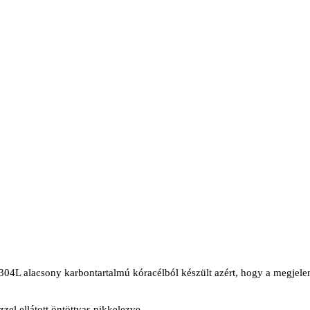
04L alacsony karbontartalmú kóracélból készült azért, hogy a megjele
el ellátott öntöttvas nikkelezve.