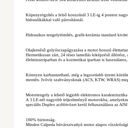
Köpenyrögzítés a felső konzolnál 3 LE-ig 4 ponton nagyo
hidraulikákkal való párosításnál.
Hidrauikus tengelytömítés, grafit-kerámia standard kivitel
Olajkenésű golyóscsapágyazása a motor hosszú élettarta
Hermetikusan zárt, 24 réses lamellás kiképzésű állórész,
élelmiszeriparban és a kozmetikai iparban is használatos, 
Könnyen karbantartható, még a legzordabb üzemi körülmény
mentén. Ivóvíz szabványoknak (ACS, KTW, WRAS) megfel
Motortengely a lehető legjobb elektromos karakterisztika
A 3 LE-nél nagyobb teljesítményű motorokba, amelyeknél 
speciális Duplex acélötvözet kerül felhasználásra az AISI
100% biztonság.
Minden Calpeda búvárszivattyú motor alapos vízzárósági t