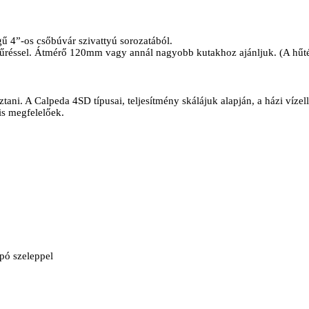
ű 4”-os csőbúvár szivattyú sorozatából.
éssel. Átmérő 120mm vagy annál nagyobb kutakhoz ajánljuk. (A hűtésh
sztani. A Calpeda 4SD típusai, teljesítmény skálájuk alapján, a házi víze
 is megfelelőek.
ó szeleppel