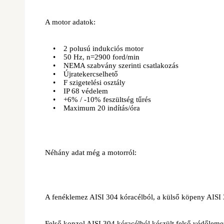
A motor adatok:
• 2 polusú indukciós motor
• 50 Hz, n=2900 ford/min
• NEMA szabvány szerinti csatlakozás
• Újratekercselhető
• F szigetelési osztály
• IP 68 védelem
• +6% / -10% feszültség tűrés
• Maximum 20 indítás/óra
Néhány adat még a motorról:
A fenéklemez AISI 304 kóracélból, a külső köpeny AISI 3
Felső konzol AISI 304 kóracélból készült felső védőlemezz