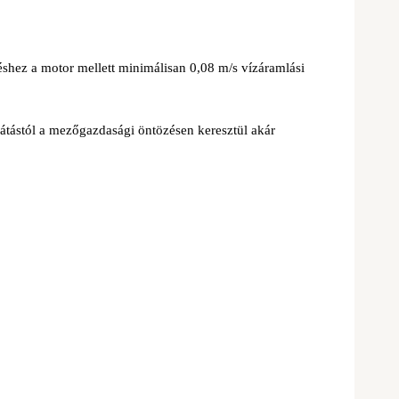
ez a motor mellett minimálisan 0,08 m/s vízáramlási
llátástól a mezőgazdasági öntözésen keresztül akár