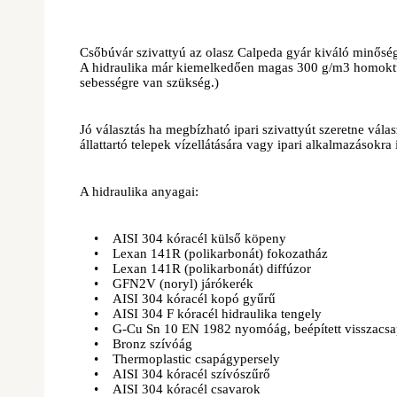
Csőbúvár szivattyú az olasz Calpeda gyár kiváló minőség
A hidraulika már kiemelkedően magas 300 g/m3 homoktűr
sebességre van szükség.)
Jó választás ha megbízható ipari szivattyút szeretne vála
állattartó telepek vízellátására vagy ipari alkalmazásokra
A hidraulika anyagai:
• AISI 304 kóracél külső köpeny
• Lexan 141R (polikarbonát) fokozatház
• Lexan 141R (polikarbonát) diffúzor
• GFN2V (noryl) járókerék
• AISI 304 kóracél kopó gyűrű
• AISI 304 F kóracél hidraulika tengely
• G-Cu Sn 10 EN 1982 nyomóág, beépített visszacsap
• Bronz szívóág
• Thermoplastic csapágypersely
• AISI 304 kóracél szívószűrő
• AISI 304 kóracél csavarok